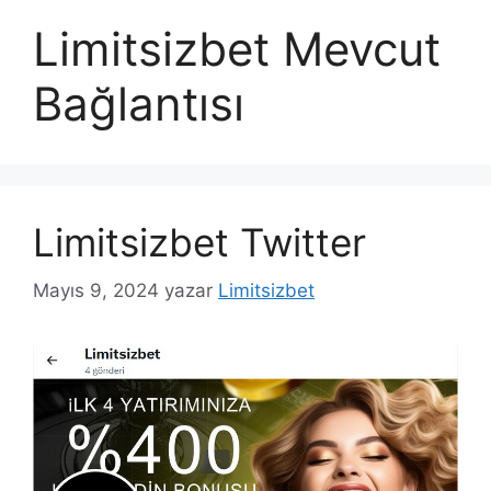
Limitsizbet Mevcut
Bağlantısı
Limitsizbet Twitter
Mayıs 9, 2024
yazar
Limitsizbet