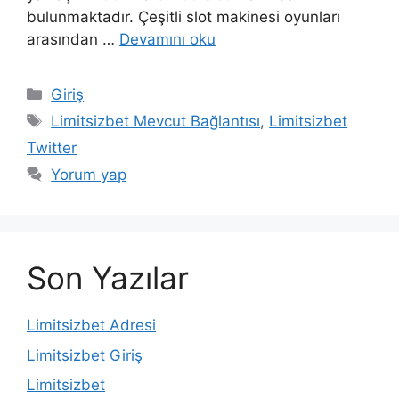
bulunmaktadır. Çeşitli slot makinesi oyunları
arasından …
Devamını oku
Kategoriler
Giriş
Etiketler
Limitsizbet Mevcut Bağlantısı
,
Limitsizbet
Twitter
Yorum yap
Son Yazılar
Limitsizbet Adresi
Limitsizbet Giriş
Limitsizbet