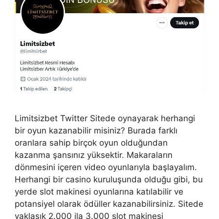
Limitsizbet Twitter Sitede oynayarak herhangi
bir oyun kazanabilir misiniz? Burada farklı
oranlara sahip birçok oyun olduğundan
kazanma şansınız yüksektir. Makaraların
dönmesini içeren video oyunlarıyla başlayalım.
Herhangi bir casino kuruluşunda olduğu gibi, bu
yerde slot makinesi oyunlarına katılabilir ve
potansiyel olarak ödüller kazanabilirsiniz. Sitede
yaklaşık 2.000 ila 3.000 slot makinesi