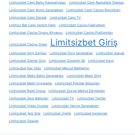
Limitsizbet Canlı Bahis Kampanyaları
Limitsizbet Canlı Basketbol Oranları
Limitsizbet Canlı Bingo Seçenekleri
Limitsizbet Canlı Casino Etkinlikleri
Limitsizbet Canlı Destek
Limitsizbet Canlı TV
Limitsiz Bet Canlı Yardım Hattı
Limitsizbet Casino Faaliyetleri
Limitsizbet Casino Oyunu Altyapısı
Limitsizbet Casino Platformları
Limitsizbet Giriş
Limitsizbet Casino Sitesi
Limitsizbet Giriş Sayfası
Limitsizbet Giriş Seçenekler
Limitsizbet Güncel
Limitsizbet Güncel Giriş
Limitsizbet Güvenilir Mi
Limitsizbet Kayıt
Limitsizbet Kaç Oldu
Limitsizbet Mevcut Bağlantısı
Limitsizbet Mobil Bahis Seçenekleri
Limitsizbet Mobil Giriş
Limitsizbet Mobil Uygulama
Limitsizbet Popüler Bonusları
Limitsizbet Rulet Oyunu
Limitsizbet Sosyal Medya Etkinlikleri
Limitsizbet Spor Bahisleri
Limitsizbet TV
Limitsizbet Twitter
Limitsizbet Video Oyunlar
Limitsizbet Yatırım Seçenekleri
Limitsizbet Yeni Site
Limitsizbet Üyelik
Limitsizbet İnstagram
Limitsizbet Şikayet