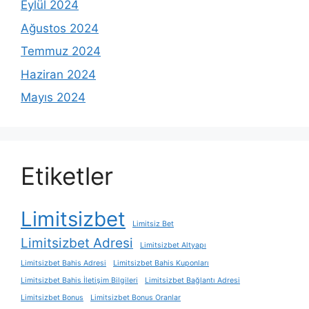
Eylül 2024
Ağustos 2024
Temmuz 2024
Haziran 2024
Mayıs 2024
Etiketler
Limitsizbet
Limitsiz Bet
Limitsizbet Adresi
Limitsizbet Altyapı
Limitsizbet Bahis Adresi
Limitsizbet Bahis Kuponları
Limitsizbet Bahis İletişim Bilgileri
Limitsizbet Bağlantı Adresi
Limitsizbet Bonus
Limitsizbet Bonus Oranlar