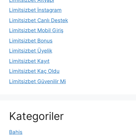
Limitsizbet İnstagram
Limitsizbet Canlı Destek
Limitsizbet Mobil Giriş
Limitsizbet Bonus
Limitsizbet Üyelik
Limitsizbet Kayıt
Limitsizbet Kaç Oldu
Limitsizbet Güvenilir Mi
Kategoriler
Bahis