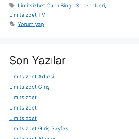
Etiketler
Limitsizbet Canlı Bingo Seçenekleri
,
Limitsizbet TV
Yorum yap
Son Yazılar
Limitsizbet Adresi
Limitsizbet Giriş
Limitsizbet
Limitsizbet
Limitsizbet
Limitsizbet Giriş Sayfası
Limitsizbet Altyapı