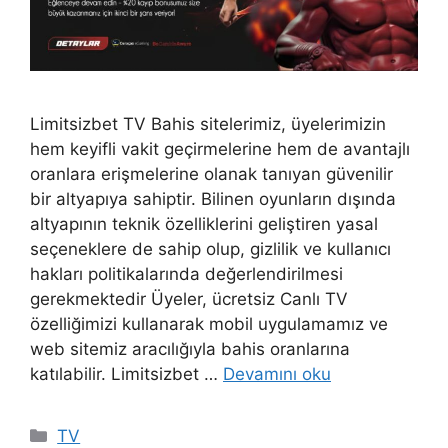
Limitsizbet TV Bahis sitelerimiz, üyelerimizin
hem keyifli vakit geçirmelerine hem de avantajlı
oranlara erişmelerine olanak tanıyan güvenilir
bir altyapıya sahiptir. Bilinen oyunların dışında
altyapının teknik özelliklerini geliştiren yasal
seçeneklere de sahip olup, gizlilik ve kullanıcı
hakları politikalarında değerlendirilmesi
gerekmektedir Üyeler, ücretsiz Canlı TV
özelliğimizi kullanarak mobil uygulamamız ve
web sitemiz aracılığıyla bahis oranlarına
katılabilir. Limitsizbet …
Devamını oku
Kategoriler
TV