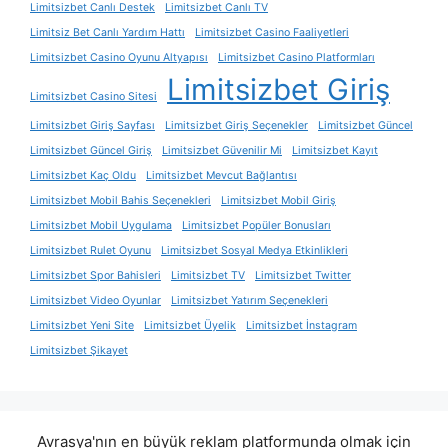
Limitsizbet Canlı Destek
Limitsizbet Canlı TV
Limitsiz Bet Canlı Yardım Hattı
Limitsizbet Casino Faaliyetleri
Limitsizbet Casino Oyunu Altyapısı
Limitsizbet Casino Platformları
Limitsizbet Giriş
Limitsizbet Casino Sitesi
Limitsizbet Giriş Sayfası
Limitsizbet Giriş Seçenekler
Limitsizbet Güncel
Limitsizbet Güncel Giriş
Limitsizbet Güvenilir Mi
Limitsizbet Kayıt
Limitsizbet Kaç Oldu
Limitsizbet Mevcut Bağlantısı
Limitsizbet Mobil Bahis Seçenekleri
Limitsizbet Mobil Giriş
Limitsizbet Mobil Uygulama
Limitsizbet Popüler Bonusları
Limitsizbet Rulet Oyunu
Limitsizbet Sosyal Medya Etkinlikleri
Limitsizbet Spor Bahisleri
Limitsizbet TV
Limitsizbet Twitter
Limitsizbet Video Oyunlar
Limitsizbet Yatırım Seçenekleri
Limitsizbet Yeni Site
Limitsizbet Üyelik
Limitsizbet İnstagram
Limitsizbet Şikayet
Avrasya'nın en büyük reklam platformunda olmak için