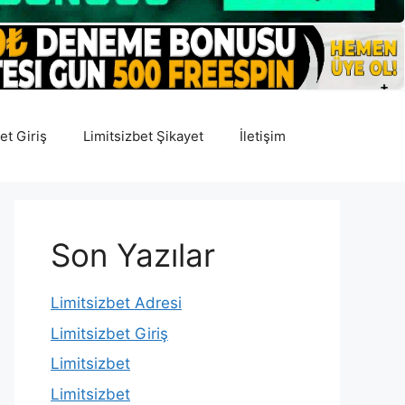
et Giriş
Limitsizbet Şikayet
İletişim
Son Yazılar
Limitsizbet Adresi
Limitsizbet Giriş
Limitsizbet
Limitsizbet