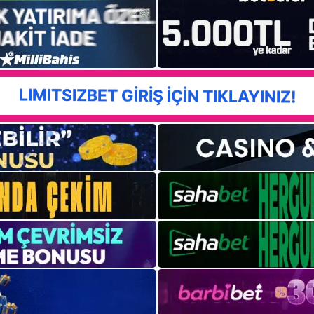
LIMITSIZBET GİRİŞ İÇİN TIKLAYINIZ!