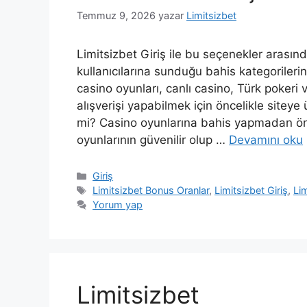
Temmuz 9, 2026
yazar
Limitsizbet
Limitsizbet Giriş ile bu seçenekler arasınd
kullanıcılarına sunduğu bahis kategorileri
casino oyunları, canlı casino, Türk pokeri
alışverişi yapabilmek için öncelikle sitey
mi? Casino oyunlarına bahis yapmadan önce
oyunlarının güvenilir olup …
Devamını oku
Kategoriler
Giriş
Etiketler
Limitsizbet Bonus Oranlar
,
Limitsizbet Giriş
,
Li
Yorum yap
Limitsizbet